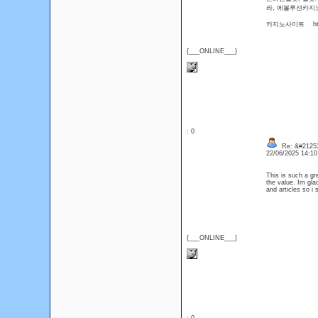
라, 에볼루션
카지노사이트 https
{___ONLINE___}
: 0
Re: &#21253
22/06/2025 14:1
This is such a gr
the value. Im gla
and articles so i
{___ONLINE___}