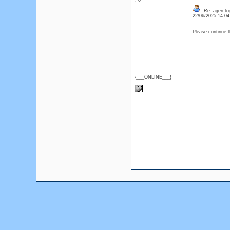
: 0
Re: agen tog
22/06/2025 14:0
Please continue 
{___ONLINE___}