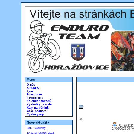
Menu
O nás
Aktuality
Tým
Fotoalbum
Fotogalerie
Kalendář závodů
Výsledky závodů
Kam na trénink
Vaše podpora
Cyklovýlety
: 0
Nové aktuality
Re: &#21253
2017 - aktuality
24/06/2025 09:4
10.03.17 Shrnutí 2016