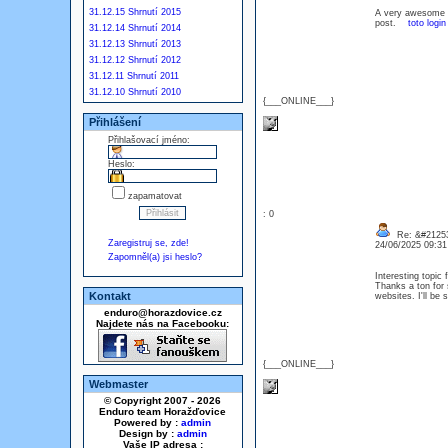
31.12.15 Shrnutí 2015
A very awesome blo
post.
toto login
31.12.14 Shrnutí 2014
31.12.13 Shrnutí 2013
31.12.12 Shrnutí 2012
31.12.11 Shrnutí 2011
31.12.10 Shrnutí 2010
{___ONLINE___}
Přihlášení
Přihlašovací jméno:
Heslo:
zapamatovat
: 0
Re: &#21253
Zaregistruj se, zde!
24/06/2025 09:3
Zapomněl(a) jsi heslo?
Interesting topic
Thanks a ton for s
Kontakt
websites. I'll be
enduro@horazdovice.cz
Najdete nás na Facebooku:
{___ONLINE___}
Webmaster
© Copyright 2007 - 2026
Enduro team Horažďovice
Powered by :
admin
Design by :
admin
Vaše IP adresa :