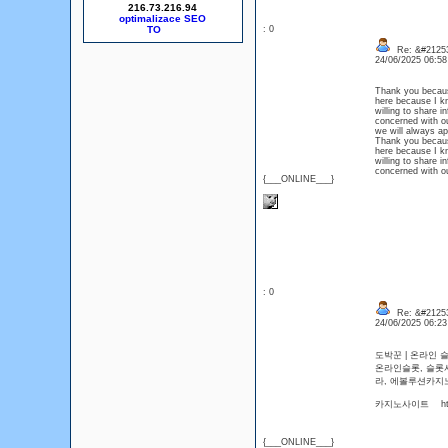
216.73.216.94
optimalizace SEO
: 0
Re: &#21253
24/06/2025 06:5
Thank you because
here because I 
willing to share 
concerned with
we will always a
Thank you because
here because I 
willing to share 
concerned with
{___ONLINE___}
: 0
Re: &#21253
24/06/2025 06:2
도박꾼 | 온라
온라인슬롯, 슬롯
라, 에볼루션
카지노사이트 https
{___ONLINE___}