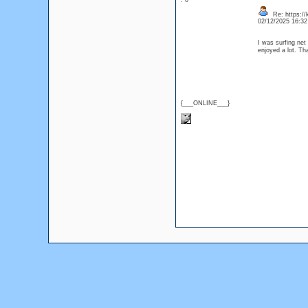
: 0
Re: https:/
02/12/2025 16:3
I was surfing net 
enjoyed a lot. Th
{___ONLINE___}