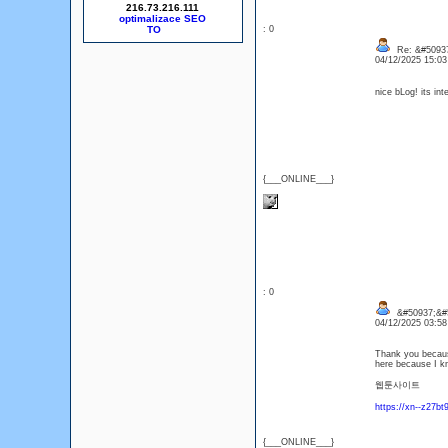
216.73.216.111
optimalizace SEO
: 0
Re: &#50937
04/12/2025 15:0
nice bLog! its in
{___ONLINE___}
: 0
&#50937;&#5
04/12/2025 03:5
Thank you because
here because I k
웹툰사이트
https://xn--z27b
{___ONLINE___}