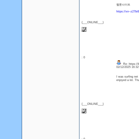
웹툰사이트
https://xn--z27b
{___ONLINE___}
: 0
Re: https:/
02/12/2025 16:3
I was surfing net 
enjoyed a lot. Th
{___ONLINE___}