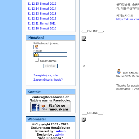
31.12.15 Shrnutí 2015
온라인슬롯, 슬롯
라, 에볼루션카지
31.12.14 Shrnutí 2014
31.12.13 Shrnutí 2013
카지노사이트
31.12.12 Shrnutí 2012
https://kkuns.co
31.12.11 Shrnutí 2011
31.12.10 Shrnutí 2010
{___ONLINE___}
Přihlášení
Přihlašovací jméno:
Heslo:
zapamatovat
: 0
Re: &#50937
Zaregistruj se, zde!
04/12/2025 15:2
Zapomněl(a) jsi heslo?
Thanks for posting
informative. I ca
Kontakt
enduro@horazdovice.cz
Najdete nás na Facebooku:
{___ONLINE___}
Webmaster
© Copyright 2007 - 2026
Enduro team Horažďovice
Powered by :
admin
Design by :
admin
Vaše IP adresa :