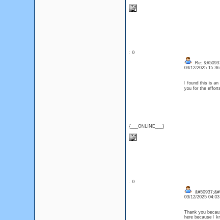
: 0
Re: &#50937
03/12/2025 15:3
I found this is an
you for the effor
{___ONLINE___}
: 0
&#50937;&#5
03/12/2025 04:0
Thank you because
here because I k