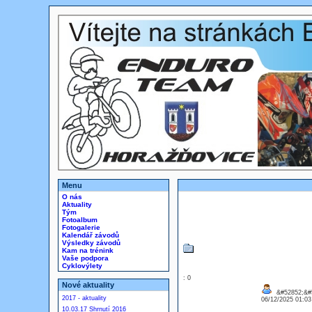
Menu
O nás
Aktuality
Tým
Fotoalbum
Fotogalerie
Kalendář závodů
Výsledky závodů
Kam na trénink
Vaše podpora
Cyklovýlety
: 0
Nové aktuality
&#52852;&#5
2017 - aktuality
06/12/2025 01:0
10.03.17 Shrnutí 2016