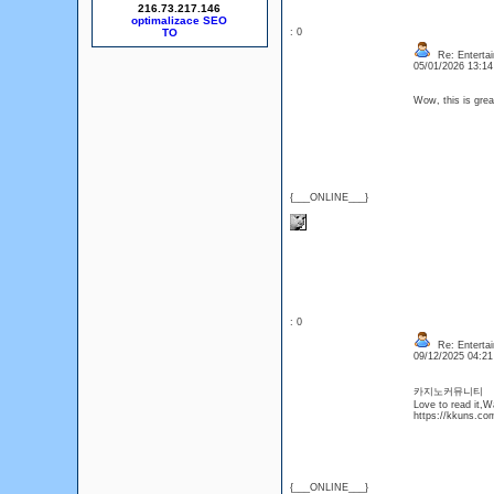
216.73.217.146
optimalizace SEO
: 0
Re: Entertai
05/01/2026 13:1
Wow, this is grea
{___ONLINE___}
: 0
Re: Entertai
09/12/2025 04:2
카지노커뮤니티
Love to read it,
https://kkuns.co
{___ONLINE___}