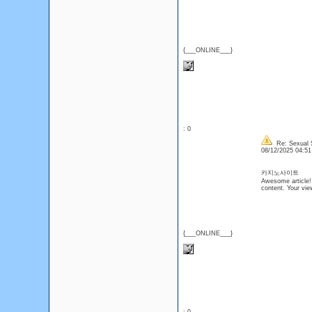
{___ONLINE___}
: 0
Re: Sexual S
08/12/2025 04:5
카지노사이트
Awesome article! I
content. Your vie
{___ONLINE___}