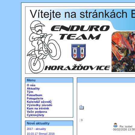
Menu
O nás
Aktuality
Tým
Fotoalbum
Fotogalerie
Kalendář závodů
Výsledky závodů
Kam na trénink
Vaše podpora
Cyklovýlety
: 0
Nové aktuality
Re: isobel
2017 - aktuality
06/02/2026 13:5
10.03.17 Shrnutí 2016