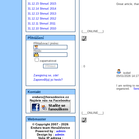
31.12.15 Shrnutí 2015
Great article, t
31.12.14 Shrnutí 2014
31.12.13 Shrnutí 2013
31.12.12 Shrnutí 2012
31.12.11 Shrnutí 2011
31.12.10 Shrnutí 2010
{___ONLINE___}
Přihlášení
Přihlašovací jméno:
Heslo:
zapamatovat
: 0
isobel
Zaregistruj se, zde!
05/01/2026 14:1
Zapomněl(a) jsi heslo?
I am writing to re
organized.
Seni
Kontakt
enduro@horazdovice.cz
Najdete nás na Facebooku:
{___ONLINE___}
Webmaster
© Copyright 2007 - 2026
Enduro team Horažďovice
Powered by :
admin
Design by :
admin
Vaše IP adresa :