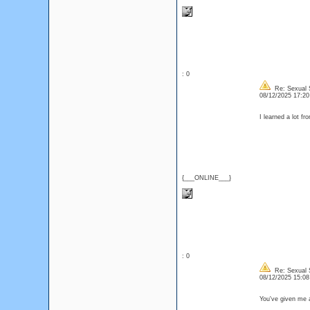
: 0
Re: Sexual S
08/12/2025 17:2
I learned a lot f
{___ONLINE___}
: 0
Re: Sexual S
08/12/2025 15:0
You've given me a