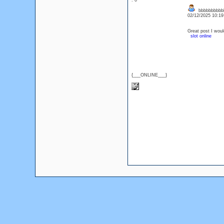
: 0
bbbbbbbbbb
02/12/2025 10:1
Great post I woul
slot online
{___ONLINE___}