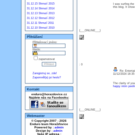
31.12.15 Shrnutí 2015
I was surfing the
this blog. It sh
31.12.14 Shrnutí 2014
31.12.13 Shrnutí 2013
31.12.12 Shrnutí 2012
31.12.11 Shrnutí 2011
31.12.10 Shrnutí 2010
{___ONLINE___}
Přihlášení
Přihlašovací jméno:
Heslo:
zapamatovat
: 0
Re: Entertai
Zaregistruj se, zde!
11/12/2024 16:3
Zapomněl(a) jsi heslo?
The clarity of yo
happy intim peeli
Kontakt
enduro@horazdovice.cz
Najdete nás na Facebooku:
{___ONLINE___}
Webmaster
© Copyright 2007 - 2026
Enduro team Horažďovice
Powered by :
admin
Design by :
admin
Vaše IP adresa :