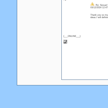
: 0
Re: Sexual S
03/12/2024 12:4
Thank you so much
ideas.I will defin
{___ONLINE___}