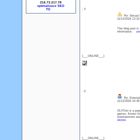
216.73.217.78
optimalizace SEO
: 0
Re: Sexual S
11/12/2024 13:1
This blog post is 
information.
us
{___ONLINE___}
: 0
Re: Entertai
11/12/2024 10:3
OLXToto is a popul
games. Known for 
entertainment and
olxtoto
{___ONLINE___}