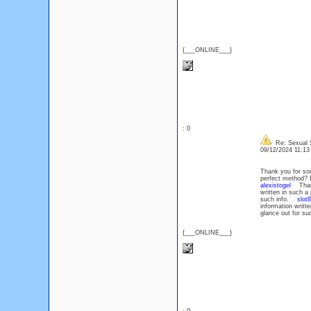
{___ONLINE___}
: 0
Re: Sexual S
09/12/2024 11:1
Thank you for som
perfect method? I
alexistogel
Thank 
written in such a
such info.
slot
information writt
glance out for s
{___ONLINE___}