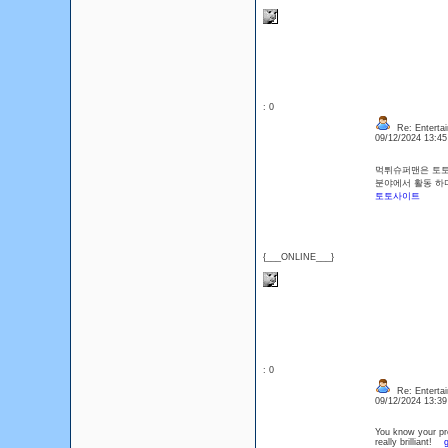
: 0
Re: Entertai
09/12/2024 13:4
먹튀슈퍼맨은 토토
분야에서 활동 하
토토사이트
{___ONLINE___}
: 0
Re: Entertai
09/12/2024 13:3
You know your pro
really brilliant!
g