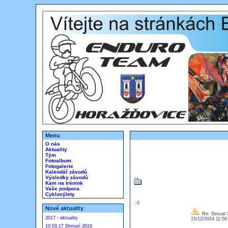
Menu
O nás
Aktuality
Tým
Fotoalbum
Fotogalerie
Kalendář závodů
Výsledky závodů
Kam na trénink
Vaše podpora
Cyklovýlety
: 0
Nové aktuality
Re: Sexual S
2017 - aktuality
15/12/2024 11:5
10.03.17 Shrnutí 2016