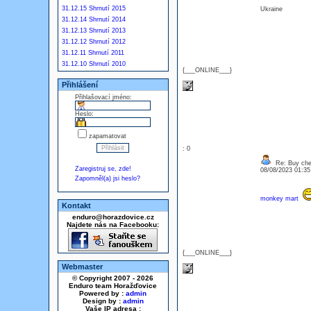
31.12.15 Shrnutí 2015
Ukraine
31.12.14 Shrnutí 2014
31.12.13 Shrnutí 2013
31.12.12 Shrnutí 2012
31.12.11 Shrnutí 2011
31.12.10 Shrnutí 2010
{___ONLINE___}
Přihlášení
Přihlašovací jméno:
Heslo:
zapamatovat
: 0
Re: Buy che
Zaregistruj se, zde!
08/08/2023 01:3
Zapomněl(a) jsi heslo?
monkey mart
Kontakt
enduro@horazdovice.cz
Najdete nás na Facebooku:
{___ONLINE___}
Webmaster
© Copyright 2007 - 2026
Enduro team Horažďovice
Powered by :
admin
Design by :
admin
Vaše IP adresa :