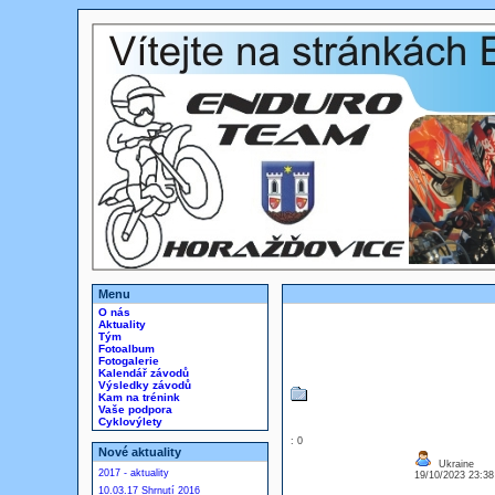
Menu
O nás
Aktuality
Tým
Fotoalbum
Fotogalerie
Kalendář závodů
Výsledky závodů
Kam na trénink
Vaše podpora
Cyklovýlety
: 0
Nové aktuality
Ukraine
2017 - aktuality
19/10/2023 23:3
10.03.17 Shrnutí 2016