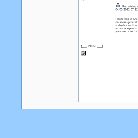
: 0
Re: arising m
04/03/2022 07:3
I think this is on
on some general th
websites and I a
to come again to 
your web site for
{___ONLINE___}