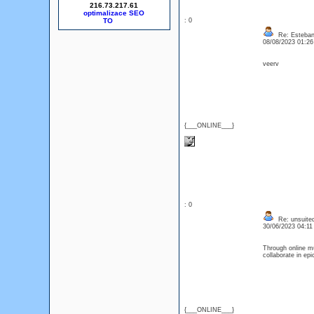
216.73.217.61
optimalizace SEO
: 0
Re: Esteba
08/08/2023 01:2
veerv
{___ONLINE___}
: 0
Re: unsuite
30/06/2023 04:1
Through online mu
collaborate in epi
{___ONLINE___}