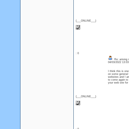
{___ONLINE___}
: 0
Re: arising m
04/03/2022 13:0
I think this is on
on some general th
websites and I a
to come again to 
your web site for
{___ONLINE___}