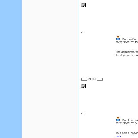
: 0
Re: terrified
09/03/2023 07:1
The administrator
its blogs offers m
{___ONLINE___}
: 0
Re: Purchase
03/01/2023 07:5
Your article allo
cars