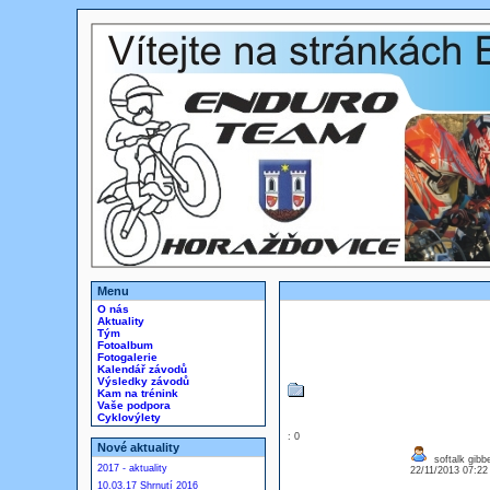
Menu
O nás
Aktuality
Tým
Fotoalbum
Fotogalerie
Kalendář závodů
Výsledky závodů
Kam na trénink
Vaše podpora
Cyklovýlety
: 0
Nové aktuality
softalk gibb
2017 - aktuality
22/11/2013 07:2
10.03.17 Shrnutí 2016