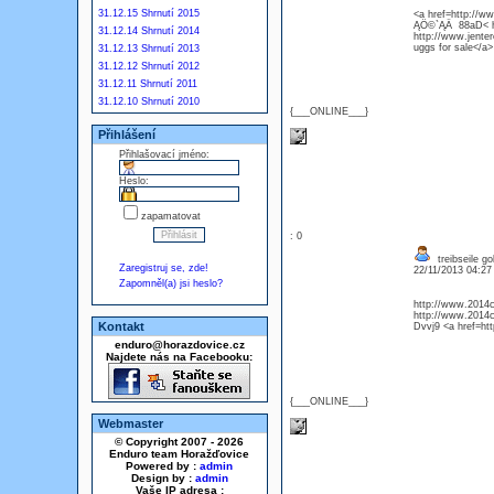
31.12.15 Shrnutí 2015
<a href=http://w
ĄÖ©`ĄÄ 88aD< htt
31.12.14 Shrnutí 2014
http://www.jente
uggs for sale</a
31.12.13 Shrnutí 2013
31.12.12 Shrnutí 2012
31.12.11 Shrnutí 2011
31.12.10 Shrnutí 2010
{___ONLINE___}
Přihlášení
Přihlašovací jméno:
Heslo:
zapamatovat
: 0
treibseile g
Zaregistruj se, zde!
22/11/2013 04:2
Zapomněl(a) jsi heslo?
http://www.2014c
http://www.2014c
Kontakt
Dvvj9 <a href=ht
enduro@horazdovice.cz
Najdete nás na Facebooku:
{___ONLINE___}
Webmaster
© Copyright 2007 - 2026
Enduro team Horažďovice
Powered by :
admin
Design by :
admin
Vaše IP adresa :