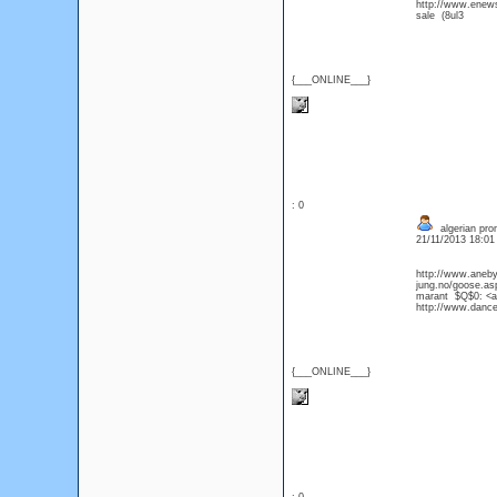
http://www.enews
sale (8ul3
{___ONLINE___}
: 0
algerian pr
21/11/2013 18:0
http://www.aneby
jung.no/goose.as
marant $Q$0: <a
http://www.dance
{___ONLINE___}