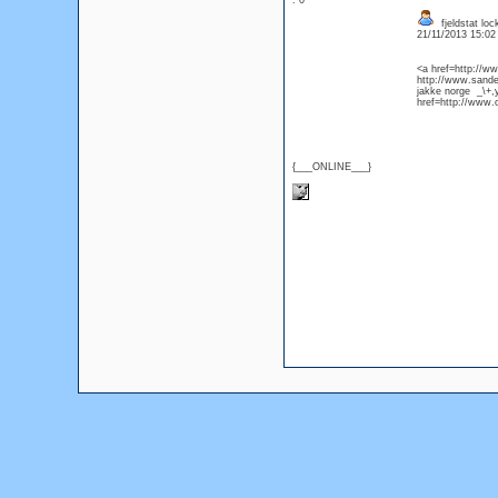
: 0
fjeldstat lock
21/11/2013 15:0
<a href=http://w
http://www.sande
jakke norge _\+,y
href=http://www.
{___ONLINE___}