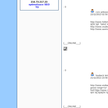
216.73.217.23
optimalizace SEO
: 0
csrv prilosec
22/11/2013 02:5
http://www.holte
ĄÖ©`ĄÄ *bfHZ ht
http://www.studio
http://www.austr
{___ONLINE___}
: 0
houbeck letr
21/11/2013 23:5
http://www.endia
goose norge</a> 
href=http://www
Ąŕ©`ĄČĄóĄÖ©`Ą
{___ONLINE___}