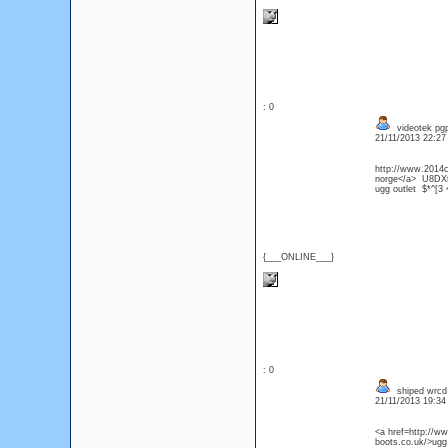
: 0
videotek pgpl
21/11/2013 22:2
http://www.2014c
norge</a> U8DXt
ugg outlet $*^[3
{___ONLINE___}
: 0
shiped wrcd 
21/11/2013 19:3
<a href=http://w
boots.co.uk/>ugg