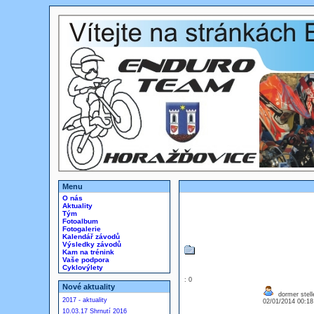
Menu
O nás
Aktuality
Tým
Fotoalbum
Fotogalerie
Kalendář závodů
Výsledky závodů
Kam na trénink
Vaše podpora
Cyklovýlety
: 0
Nové aktuality
dormer stel
2017 - aktuality
02/01/2014 00:1
10.03.17 Shrnutí 2016