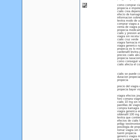
como comprar cia
propecia e impot
cialis crea depen
efecto de kamagr
informacion sobre
levitra modo de u
comprar viagra a 
venta de viagra p
propecia medica
cialis y presion ar
viagra sin receta 
cialis cruz verde
viagra farmacia m
viagra generico n
propecia es lo mi
vardenafil levitra 
precios cialis ali
propecia tasacion
como conseguir v
cialis afecta el c
cialis se puede co
duracion propecia
propecia
precio del viagra 
propecia bayer v
viagra efectos jo
foro compra viag
cialis 10 mg sin 
pastillas de viagr
compra kamagra 
viagra generica 
sildenafil 100 mg 
levitra que contie
efectos de cialis 
priligy testimonio
posologia de prop
tomar viagra sin 
tuenti propecia
generico viagra m
maca viagra ano