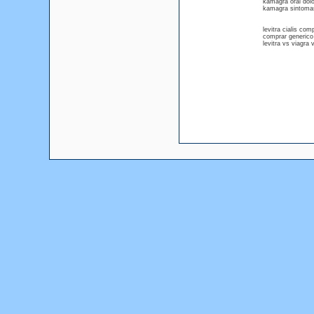
kamagra oral dol
kamagra sintoma
levitra cialis com
comprar generico p
levitra vs viagra 