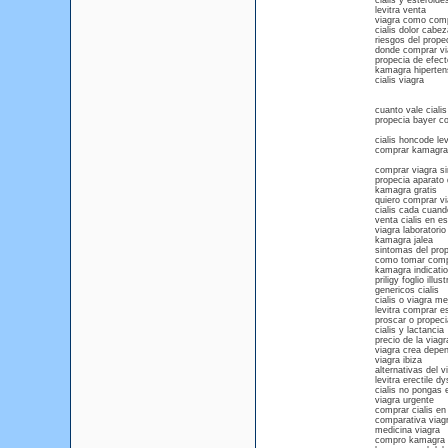
cialis y esteroide
levitra venta
viagra como com
cialis dolor cabez
riesgos del prope
donde comprar vi
propecia de efec
kamagra hiperten
cialis viagra
cuanto vale ciali
propecia bayer co
cialis honcode lev
comprar kamagra 
comprar viagra si
propecia aparato 
kamagra gratis
quiero comprar vi
cialis cada cuan
venta cialis en e
viagra laboratorio
kamagra jalea
sintomas del pro
como tomar com
kamagra indicati
priligy foglio illust
genericos cialis
cialis o viagra me
levitra comprar e
proscar o propeci
cialis y lactancia
precio de la viag
viagra crea depe
viagra ibiza
alternativas del v
levitra erectile d
cialis no pongas
viagra urgente
comprar cialis en
comparativa viagr
medicina viagra
compro kamagra