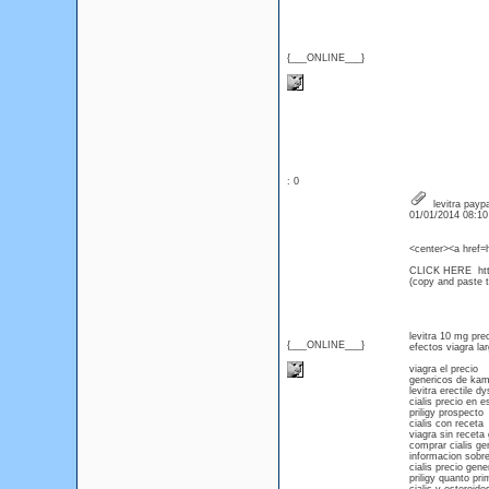
{___ONLINE___}
: 0
levitra paypa
01/01/2014 08:1
<center><a href=
CLICK HERE htt
(copy and paste th
levitra 10 mg prec
{___ONLINE___}
efectos viagra la
viagra el precio
genericos de ka
levitra erectile d
cialis precio en 
priligy prospecto
cialis con receta
viagra sin receta 
comprar cialis ge
informacion sobre
cialis precio gene
priligy quanto pri