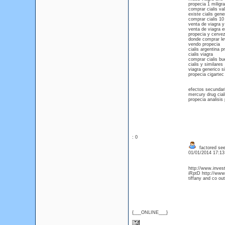
propecia 1 miligr
comprar cialis va
existe cialis gene
comprar cialis 1
venta de viagra y
venta de viagra 
propecia y cerve
donde comprar lev
vendo propecia
cialis argentina p
cialis viagra
comprar cialis bu
cialis y similares
viagra generico s
propecia cigartec
efectos secundari
mercury drug cial
propecia analisis
: 0
factored se
01/01/2014 17:1
http://www.invest
iRptD http://www
tiffany and co o
{___ONLINE___}