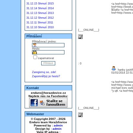
31.12.15 Shrnutí 2015
<a href=http://ww
href=http://bred
31.12.14 Shrnutí 2014
$GaKe <a href=h
href=http://www.o
31.12.13 Shrnutí 2013
31.12.12 Shrnutí 2012
31.12.11 Shrnutí 2011
31.12.10 Shrnutí 2010
{___ONLINE___}
Přihlášení
Přihlašovací jméno:
Heslo:
zapamatovat
: 0
hanky jusitif
Zaregistruj se, zde!
01/01/2014 22:5
Zapomněl(a) jsi heslo?
<a href=http://w
href=http://www.
Kontakt
michael kors outl
^y:qK <a href=h
enduro@horazdovice.cz
Najdete nás na Facebooku:
{___ONLINE___}
Webmaster
© Copyright 2007 - 2026
Enduro team Horažďovice
Powered by :
admin
Design by :
admin
Vaše IP adresa :