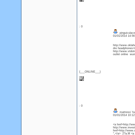
: 0
pinguiculace
01/01/2014 14:5
http://www.oklah
dre headphones</a
http://www.vtdotn
outlet online wu
{___ONLINE___}
: 0
mattress' fu
01/01/2014 10:1
<a href=http://
http://www.inves
href=http://www.
°˛</a> 2?a.M <a 