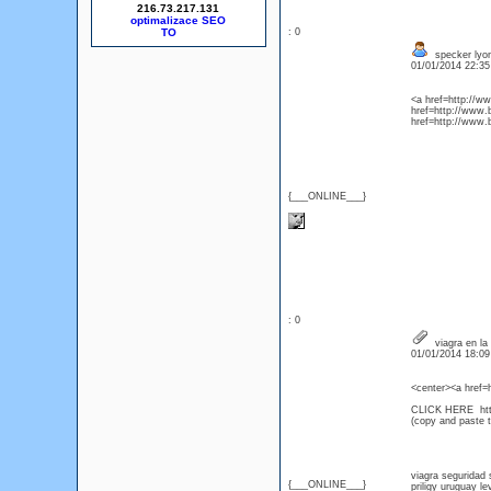
216.73.217.131
optimalizace SEO
: 0
specker lyon
01/01/2014 22:3
<a href=http://w
href=http://www.b
href=http://www.
{___ONLINE___}
: 0
viagra en la
01/01/2014 18:0
<center><a href=
CLICK HERE htt
(copy and paste th
viagra seguridad 
{___ONLINE___}
priligy uruguay le