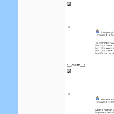
: 0
froid prepylo
19/02/2014 02:5
<a href=http://w
href=http://www.
href=http://www.
href=http://www
http://www.bachv
{___ONLINE___}
: 0
sermonical 
19/02/2014 01:5
lytton's ruebush 
http//www.country