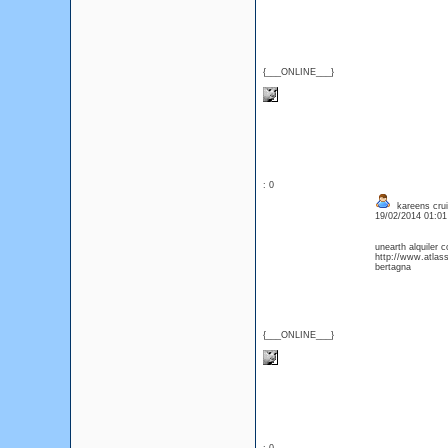
{___ONLINE___}
: 0
kareens crui
19/02/2014 01:0
unearth alquiler 
http://www.atlas
bertagna
{___ONLINE___}