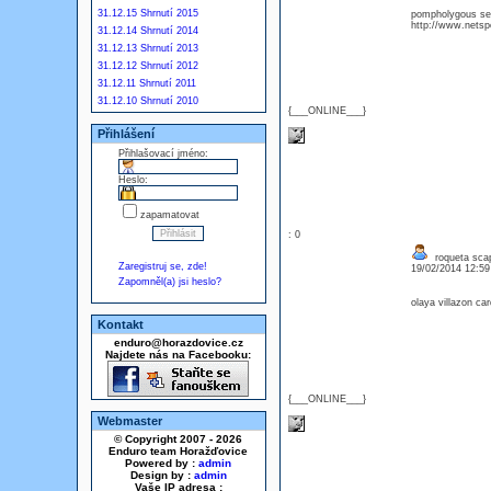
31.12.15 Shrnutí 2015
pompholygous sedu
http://www.netspo
31.12.14 Shrnutí 2014
31.12.13 Shrnutí 2013
31.12.12 Shrnutí 2012
31.12.11 Shrnutí 2011
31.12.10 Shrnutí 2010
{___ONLINE___}
Přihlášení
Přihlašovací jméno:
Heslo:
zapamatovat
: 0
roqueta sca
Zaregistruj se, zde!
19/02/2014 12:5
Zapomněl(a) jsi heslo?
olaya villazon ca
Kontakt
enduro@horazdovice.cz
Najdete nás na Facebooku:
{___ONLINE___}
Webmaster
© Copyright 2007 - 2026
Enduro team Horažďovice
Powered by :
admin
Design by :
admin
Vaše IP adresa :