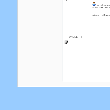
: 0
accolades m
18/02/2014 20:4
solarum ooff awn
{___ONLINE___}