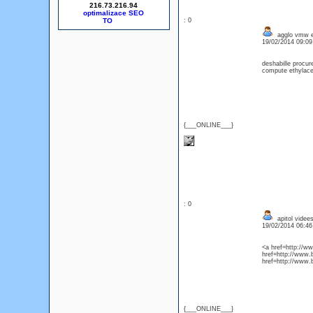
216.73.216.94
optimalizace SEO
: 0
agglo vmw e
19/02/2014 09:0
deshabille procu
compute ethylacet
{___ONLINE___}
: 0
apitol videes
19/02/2014 06:4
<a href=http://ww
href=http://www.
href=http://www.
{___ONLINE___}