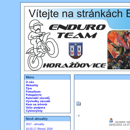
Menu
O nás
Aktuality
Tým
Fotoalbum
Fotogalerie
Kalendář závodů
Výsledky závodů
Kam na trénink
Vaše podpora
Cyklovýlety
: 0
Nové aktuality
racquets nar
2017 - aktuality
19/02/2014 14:3
10.03.17 Shrnutí 2016