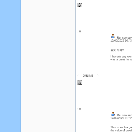
: 0
Re: seo serv
15/09/2025 10:4
슬롯 사이트
I haven’t any word
was a great huma
{___ONLINE___}
: 0
Re: seo serv
12/09/2025 01:5
This is such a gr
the value of pro