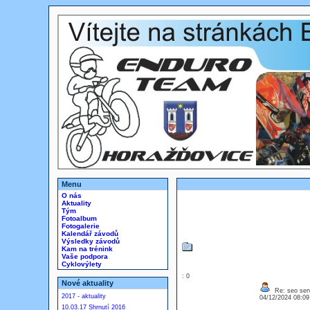
Menu
O nás
Aktuality
Tým
Fotoalbum
Fotogalerie
Kalendář závodů
Výsledky závodů
Kam na trénink
Vaše podpora
Cyklovýlety
: 0
Nové aktuality
Re: seo serv
2017 - aktuality
04/12/2024 08:0
10.03.17 Shrnutí 2016