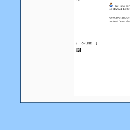
: 0
Re: seo serv
03/11/2024 13:5
Awesome article! I
content. Your vi
{___ONLINE___}