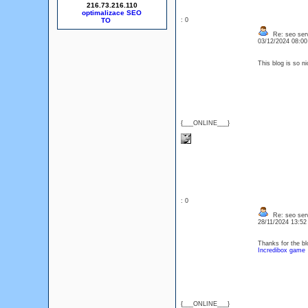
216.73.216.110
optimalizace SEO
: 0
Re: seo serv
03/12/2024 08:0
This blog is so n
{___ONLINE___}
: 0
Re: seo serv
28/11/2024 13:5
Thanks for the bl
Incredibox game
{___ONLINE___}