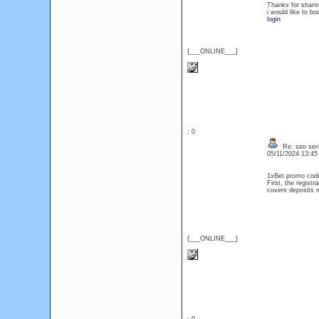
Thanks for sharing
i would like to 
login
{___ONLINE___}
: 0
Re: seo serv
05/11/2024 13:4
1xBet promo code
First, the regist
covers deposits 
{___ONLINE___}