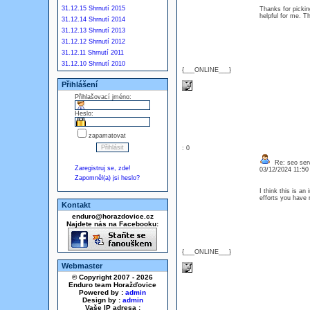
31.12.15 Shrnutí 2015
Thanks for picking
helpful for me. 
31.12.14 Shrnutí 2014
31.12.13 Shrnutí 2013
31.12.12 Shrnutí 2012
31.12.11 Shrnutí 2011
31.12.10 Shrnutí 2010
{___ONLINE___}
Přihlášení
Přihlašovací jméno:
Heslo:
zapamatovat
: 0
Re: seo serv
Zaregistruj se, zde!
03/12/2024 11:5
Zapomněl(a) jsi heslo?
I think this is an
efforts you have 
Kontakt
enduro@horazdovice.cz
Najdete nás na Facebooku:
{___ONLINE___}
Webmaster
© Copyright 2007 - 2026
Enduro team Horažďovice
Powered by :
admin
Design by :
admin
Vaše IP adresa :