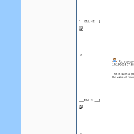
{___ONLINE___}
: 0
Re: seo serv
17/12/2024 07:3
This is such a gr
the value of prov
{___ONLINE___}