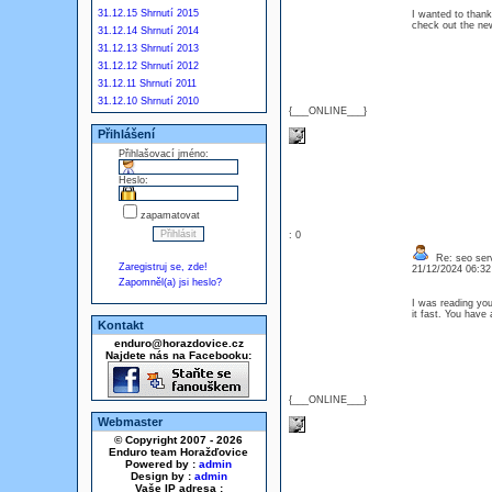
31.12.15 Shrnutí 2015
I wanted to thank 
check out the n
31.12.14 Shrnutí 2014
31.12.13 Shrnutí 2013
31.12.12 Shrnutí 2012
31.12.11 Shrnutí 2011
31.12.10 Shrnutí 2010
{___ONLINE___}
Přihlášení
Přihlašovací jméno:
Heslo:
zapamatovat
: 0
Re: seo serv
Zaregistruj se, zde!
21/12/2024 06:3
Zapomněl(a) jsi heslo?
I was reading you
it fast. You have 
Kontakt
enduro@horazdovice.cz
Najdete nás na Facebooku:
{___ONLINE___}
Webmaster
© Copyright 2007 - 2026
Enduro team Horažďovice
Powered by :
admin
Design by :
admin
Vaše IP adresa :