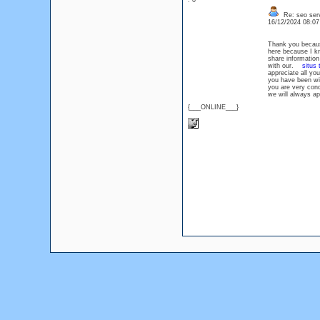
: 0
Re: seo serv
16/12/2024 08:0
Thank you because
here because I 
share information
with our.
situs 
appreciate all y
you have been wil
you are very co
we will always a
{___ONLINE___}