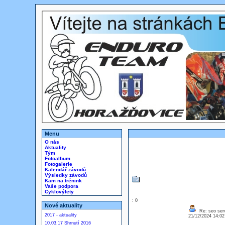
Menu
O nás
Aktuality
Tým
Fotoalbum
Fotogalerie
Kalendář závodů
Výsledky závodů
Kam na trénink
Vaše podpora
Cyklovýlety
: 0
Nové aktuality
Re: seo serv
2017 - aktuality
21/12/2024 14:0
10.03.17 Shrnutí 2016