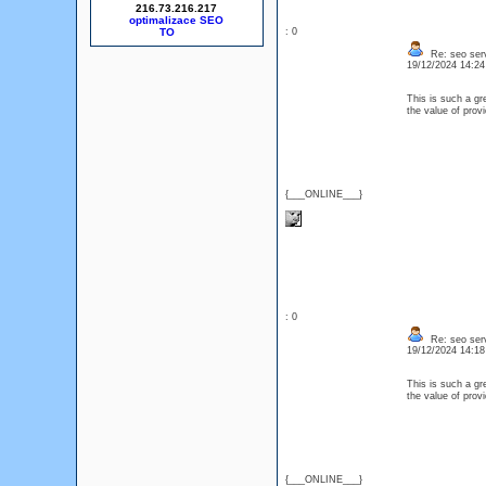
216.73.216.217
optimalizace SEO
: 0
Re: seo serv
19/12/2024 14:2
This is such a gr
the value of prov
{___ONLINE___}
: 0
Re: seo serv
19/12/2024 14:1
This is such a gr
the value of prov
{___ONLINE___}