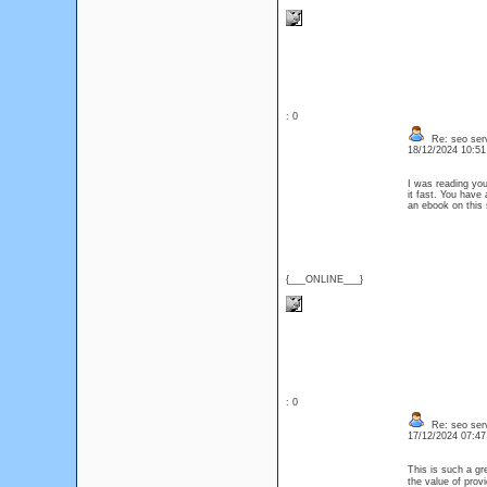
: 0
Re: seo serv
18/12/2024 10:5
I was reading you
it fast. You have 
an ebook on this s
{___ONLINE___}
: 0
Re: seo serv
17/12/2024 07:4
This is such a gr
the value of prov