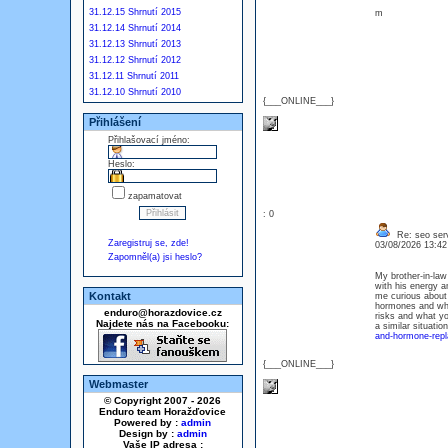
31.12.15 Shrnutí 2015
m
31.12.14 Shrnutí 2014
31.12.13 Shrnutí 2013
31.12.12 Shrnutí 2012
31.12.11 Shrnutí 2011
31.12.10 Shrnutí 2010
{___ONLINE___}
Přihlášení
Přihlašovací jméno:
Heslo:
zapamatovat
: 0
Re: seo serv
Zaregistruj se, zde!
03/08/2026 13:4
Zapomněl(a) jsi heslo?
My brother-in-la
with his energy a
Kontakt
me curious about 
hormones and why 
enduro@horazdovice.cz
risks and what yo
Najdete nás na Facebooku:
a similar situation
and-hormone-repl
{___ONLINE___}
Webmaster
© Copyright 2007 - 2026
Enduro team Horažďovice
Powered by :
admin
Design by :
admin
Vaše IP adresa :