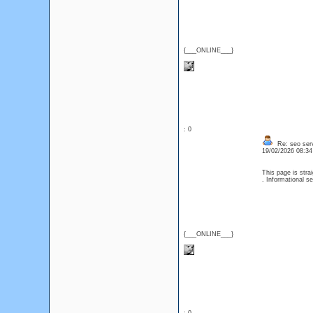
{___ONLINE___}
: 0
Re: seo serv
19/02/2026 08:3
This page is stra
. Informational s
{___ONLINE___}