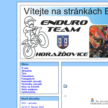
Menu
O nás
Aktuality
Tým
Fotoalbum
Fotogalerie
Kalendář závodů
Výsledky závodů
Kam na trénink
Vaše podpora
Cyklovýlety
: 0
Nové aktuality
Re: seo serv
2017 - aktuality
03/08/2026 13:4
10.03.17 Shrnutí 2016