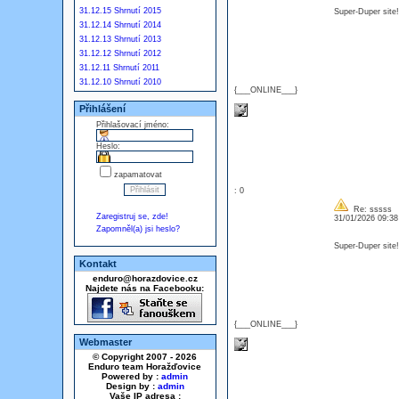
31.12.15 Shrnutí 2015
Super-Duper site
31.12.14 Shrnutí 2014
31.12.13 Shrnutí 2013
31.12.12 Shrnutí 2012
31.12.11 Shrnutí 2011
31.12.10 Shrnutí 2010
{___ONLINE___}
Přihlášení
Přihlašovací jméno:
Heslo:
zapamatovat
: 0
Re: sssss
Zaregistruj se, zde!
31/01/2026 09:3
Zapomněl(a) jsi heslo?
Super-Duper site
Kontakt
enduro@horazdovice.cz
Najdete nás na Facebooku:
{___ONLINE___}
Webmaster
© Copyright 2007 - 2026
Enduro team Horažďovice
Powered by :
admin
Design by :
admin
Vaše IP adresa :