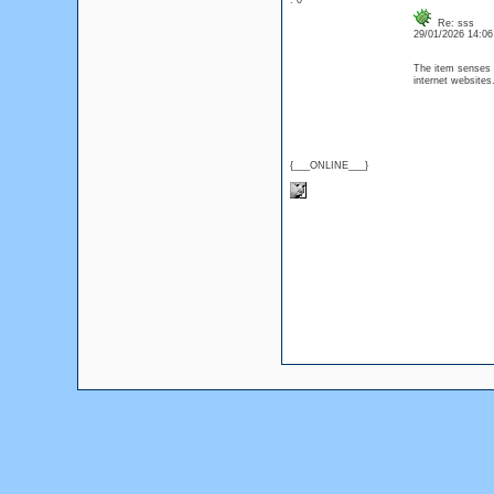
: 0
Re: sss
29/01/2026 14:0
The item senses br
internet websites
{___ONLINE___}