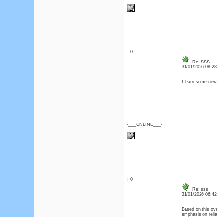
: 0
Re: SSS
31/01/2026 08:2
I learn some new 
{___ONLINE___}
: 0
Re: sss
31/01/2026 06:4
Based on this ov
emphasis on relia