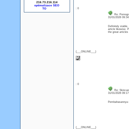
216.73.216.114
optimalizace SEO
: 0
Re: Pornogr
31/01/2026 09:3
Definitely stable, 
article likewise.
the great articles
{___ONLINE___}
: 0
Re: Skincar
31/01/2026 09:1
Pembahasannya re
{___ONLINE___}