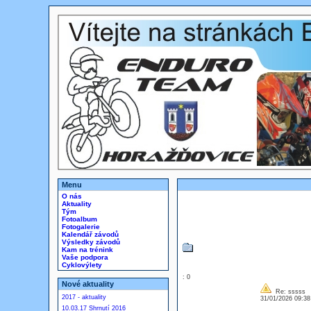
Menu
O nás
Aktuality
Tým
Fotoalbum
Fotogalerie
Kalendář závodů
Výsledky závodů
Kam na trénink
Vaše podpora
Cyklovýlety
: 0
Nové aktuality
Re: sssss
2017 - aktuality
31/01/2026 09:3
10.03.17 Shrnutí 2016