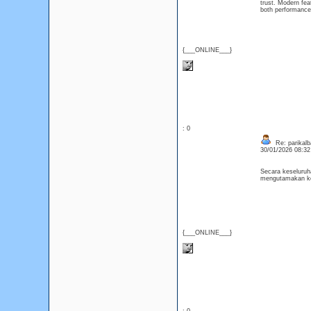
trust. Modern fea
both performance
{___ONLINE___}
: 0
Re: parikalb
30/01/2026 08:3
Secara keseluruh
mengutamakan k
{___ONLINE___}