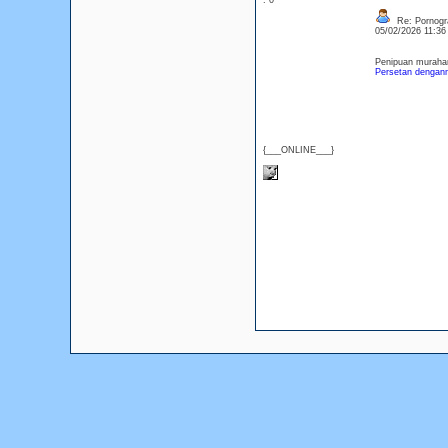
: 0
Re: Pornogra
05/02/2026 11:3
Penipuan murahan
Persetan dengan
{___ONLINE___}