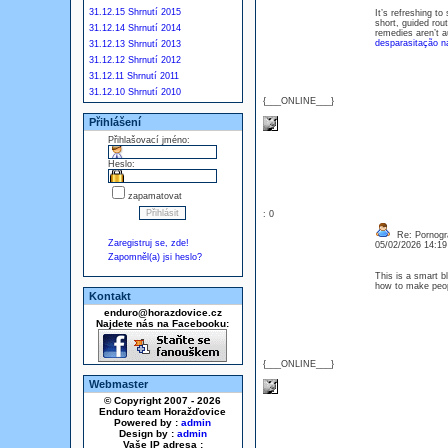
31.12.15 Shrnutí 2015
It’s refreshing t
short, guided rou
31.12.14 Shrnutí 2014
remedies aren’t a
desparasitação na
31.12.13 Shrnutí 2013
31.12.12 Shrnutí 2012
31.12.11 Shrnutí 2011
31.12.10 Shrnutí 2010
{___ONLINE___}
Přihlášení
Přihlašovací jméno:
Heslo:
zapamatovat
: 0
Re: Pornogra
Zaregistruj se, zde!
05/02/2026 14:1
Zapomněl(a) jsi heslo?
This is a smart 
how to make peop
Kontakt
enduro@horazdovice.cz
Najdete nás na Facebooku:
{___ONLINE___}
Webmaster
© Copyright 2007 - 2026
Enduro team Horažďovice
Powered by :
admin
Design by :
admin
Vaše IP adresa :