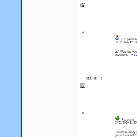
: 0
Re: parikalb
05/02/2026 12:5
WA Web lets you 
anywhere.
ws 
{___ONLINE___}
: 0
Re: sssss
05/02/2026 12:1
I found so many i
guess I am not t