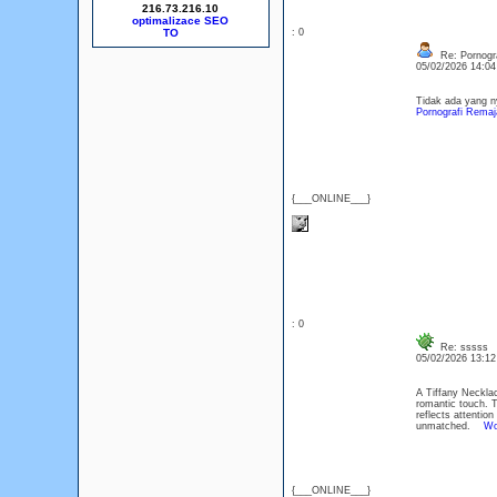
216.73.216.10
optimalizace SEO
: 0
Re: Pornogr
05/02/2026 14:0
Tidak ada yang n
Pornografi Remaj
{___ONLINE___}
: 0
Re: sssss
05/02/2026 13:1
A Tiffany Necklac
romantic touch. 
reflects attentio
unmatched.
Wo
{___ONLINE___}