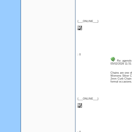
{___ONLINE___}
: 0
Re: agenolx l
05/02/2026 11:5
Chains are one of
Womens Silver Cha
2mm Curb Chain th
formal occasio
{___ONLINE___}