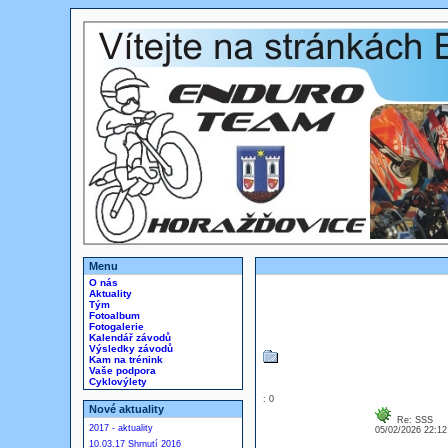
Menu
O nás
Aktuality
Tým
Fotoalbum
Fotogalerie
Kalendář závodů
Výsledky závodů
Kam na trénink
Vaše podpora
Cyklovýlety
: 0
Nové aktuality
Re: SSS
2017 - aktuality
05/02/2026 22:1
10.03.17 Shrnutí 2016