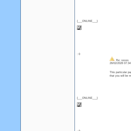
{___ONLINE___}
: 0
Re: sssss
26/02/2026 07:3
This particular p
that you will be 
{___ONLINE___}