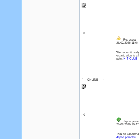
: 0
Re: sssss
26/02/2026 11:0
We notion it real
organization is a 
point.
HIT CLUB
{___ONLINE___}
: 0
Japon porno
26/02/2026 10:4
Tam bir kandırmac
Japon pornoları