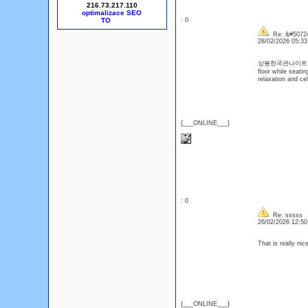
216.73.217.110
optimalizace SEO
: 0
Re: &#50724
28/02/2026 05:3
상봉한국관나이트 is com
floor while seati
relaxation and ce
{___ONLINE___}
: 0
Re: sssss
26/02/2026 12:5
That is really ni
{___ONLINE___}