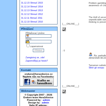
31.12.15 Shrnutí 2015
Problem gambling 
awareness of chan
31.12.14 Shrnutí 2014
31.12.13 Shrnutí 2013
31.12.12 Shrnutí 2012
The thrill of unc
31.12.11 Shrnutí 2011
unpredictable out
31.12.10 Shrnutí 2010
thinking to prev
{___ONLINE___}
Přihlášení
Přihlašovací jméno:
Heslo:
zapamatovat
: 0
Re: parikalb
Zaregistruj se, zde!
28/02/2026 08:2
Zapomněl(a) jsi heslo?
Tamamen sahtekarl
Siktir git orospu
Kontakt
enduro@horazdovice.cz
Najdete nás na Facebooku:
{___ONLINE___}
Webmaster
© Copyright 2007 - 2026
Enduro team Horažďovice
Powered by :
admin
Design by :
admin
Vaše IP adresa :