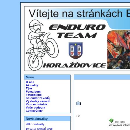
Menu
O nás
Aktuality
Tým
Fotoalbum
Fotogalerie
Kalendář závodů
Výsledky závodů
Kam na trénink
Vaše podpora
Cyklovýlety
: 0
Nové aktuality
Re: sss
2017 - aktuality
28/02/2026 08:2
10.03.17 Shrnutí 2016