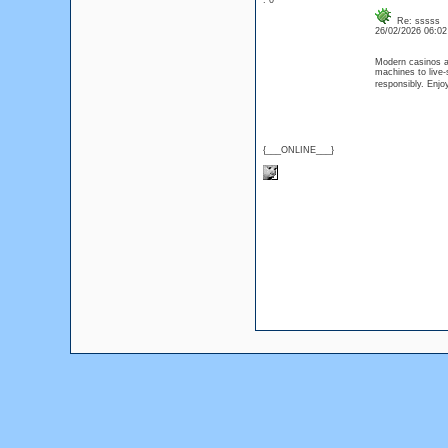
: 0
Re: sssss
26/02/2026 06:0
Modern casinos a
machines to live-
responsibly. Enjo
{___ONLINE___}