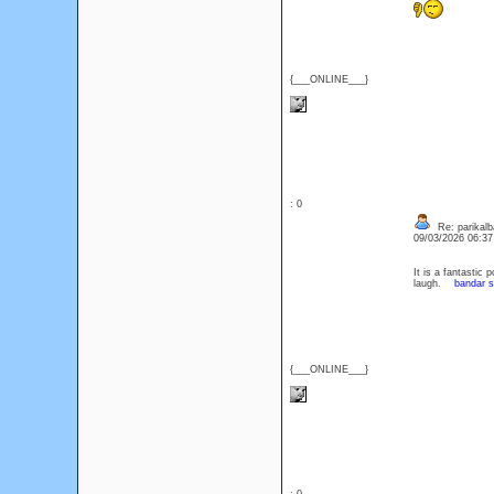
{___ONLINE___}
: 0
Re: parikalb
09/03/2026 06:3
It is a fantastic
laugh.
bandar s
{___ONLINE___}