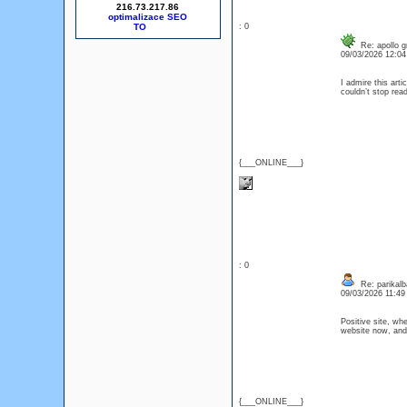
216.73.217.86
optimalizace SEO
: 0
Re: apollo g
09/03/2026 12:0
I admire this arti
couldn’t stop re
{___ONLINE___}
: 0
Re: parikalb
09/03/2026 11:4
Positive site, wh
website now, and 
{___ONLINE___}