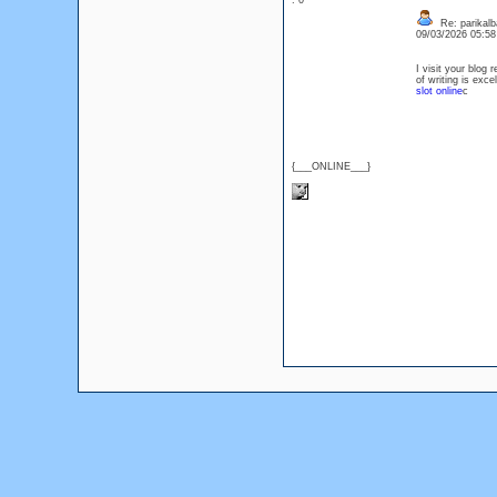
: 0
Re: parikalb
09/03/2026 05:5
I visit your blog
of writing is exc
slot online
c
{___ONLINE___}