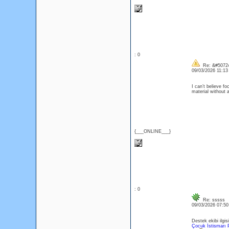
: 0
Re: &#50724
09/03/2026 11:1
I can’t believe fo
material without 
{___ONLINE___}
: 0
Re: sssss
09/03/2026 07:5
Destek ekibi ilgis
Çocuk İstismarı 