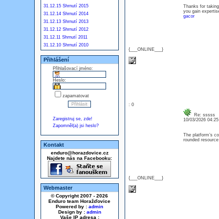
31.12.15 Shrnutí 2015
Thanks for taking 
you gain expertis
31.12.14 Shrnutí 2014
gacor
31.12.13 Shrnutí 2013
31.12.12 Shrnutí 2012
31.12.11 Shrnutí 2011
31.12.10 Shrnutí 2010
{___ONLINE___}
Přihlášení
Přihlašovací jméno:
Heslo:
zapamatovat
: 0
Re: sssss
Zaregistruj se, zde!
10/03/2026 04:2
Zapomněl(a) jsi heslo?
The platform’s co
rounded resource
Kontakt
enduro@horazdovice.cz
Najdete nás na Facebooku:
{___ONLINE___}
Webmaster
© Copyright 2007 - 2026
Enduro team Horažďovice
Powered by :
admin
Design by :
admin
Vaše IP adresa :