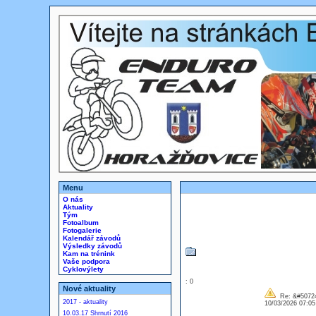
Menu
O nás
Aktuality
Tým
Fotoalbum
Fotogalerie
Kalendář závodů
Výsledky závodů
Kam na trénink
Vaše podpora
Cyklovýlety
: 0
Nové aktuality
Re: &#50724
2017 - aktuality
10/03/2026 07:0
10.03.17 Shrnutí 2016