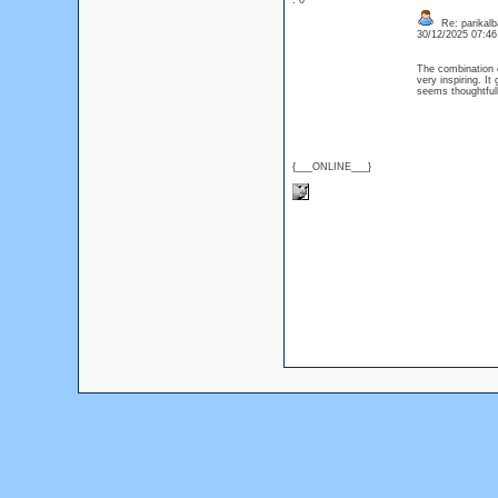
: 0
Re: parikalb
30/12/2025 07:4
The combination o
very inspiring. I
seems thoughtful
{___ONLINE___}