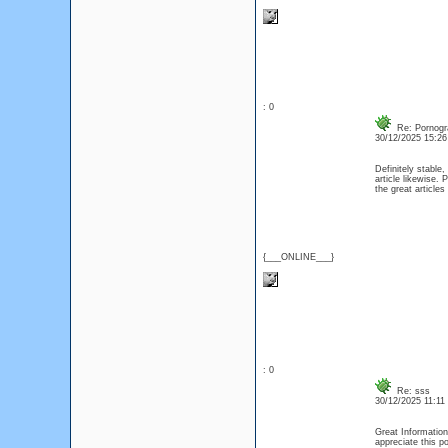
: 0
Re: Pornogr
30/12/2025 15:2
Definitely stable, 
article likewise.
the great articles
{___ONLINE___}
: 0
Re: sss
30/12/2025 11:1
Great Information 
appreciate this