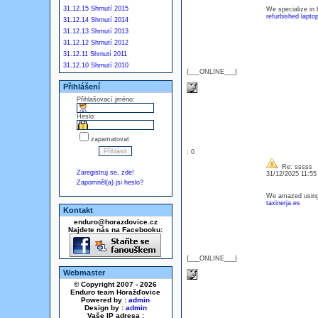
31.12.15 Shrnutí 2015
We specialize in 
refurbished lapto
31.12.14 Shrnutí 2014
31.12.13 Shrnutí 2013
31.12.12 Shrnutí 2012
31.12.11 Shrnutí 2011
31.12.10 Shrnutí 2010
{___ONLINE___}
Přihlášení
Přihlašovací jméno:
Heslo:
zapamatovat
: 0
Re: sssss
Zaregistruj se, zde!
31/12/2025 11:5
Zapomněl(a) jsi heslo?
We amazed using 
taxinerja.es
Kontakt
enduro@horazdovice.cz
Najdete nás na Facebooku:
{___ONLINE___}
Webmaster
© Copyright 2007 - 2026
Enduro team Horažďovice
Powered by :
admin
Design by :
admin
Vaše IP adresa :