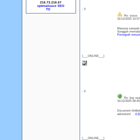
216.73.216.67
optimalizace SEO
: 0
Re: sssss
31/12/2025 10:5
Manusia sampah s
Sungguh memalu
Pornografi mesu
{___ONLINE___}
: 0
Re: buy usa 
31/12/2025 09:4
Document thrilled
adventure!
火災
{___ONLINE___}