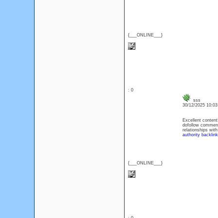
{___ONLINE___}
: 0
sss
30/12/2025 10:0
Excellent content
dofollow comments
relationships wit
authority backlin
{___ONLINE___}