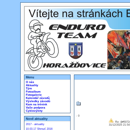
Menu
O nás
Aktuality
Tým
Fotoalbum
Fotogalerie
Kalendář závodů
Výsledky závodů
Kam na trénink
Vaše podpora
Cyklovýlety
: 0
Nové aktuality
Re: &#50724
2017 - aktuality
31/12/2025 21:5
10.03.17 Shrnutí 2016