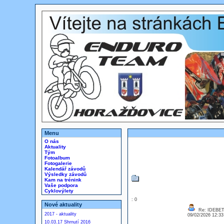
Menu
O nás
Aktuality
Tým
Fotoalbum
Fotogalerie
Kalendář závodů
Výsledky závodů
Kam na trénink
Vaše podpora
Cyklovýlety
: 0
Nové aktuality
Re: IDEBE
2017 - aktuality
09/02/2026 12:3
10.03.17 Shrnutí 2016