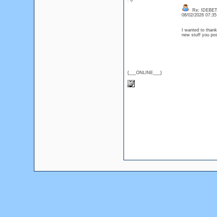
: 0
Re: IDEBE
08/02/2026 07:3
I wanted to thank 
new stuff you p
{___ONLINE___}