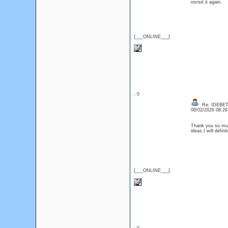
revisit it again.
{___ONLINE___}
: 0
Re: IDEBE
08/02/2026 08:2
Thank you so much
ideas.I will defin
{___ONLINE___}