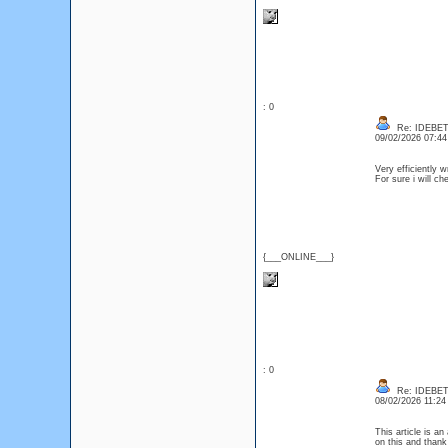
: 0
Re: IDEBE
09/02/2026 07:4
Very efficiently w
For sure i will c
{___ONLINE___}
: 0
Re: IDEBE
08/02/2026 11:2
This article is an
on this and thank 