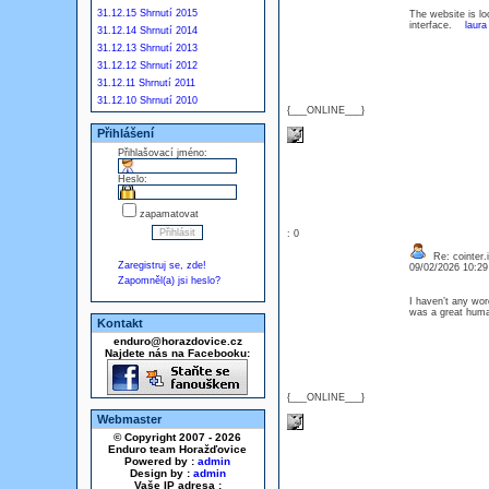
31.12.15 Shrnutí 2015
The website is loo
interface.
laura
31.12.14 Shrnutí 2014
31.12.13 Shrnutí 2013
31.12.12 Shrnutí 2012
31.12.11 Shrnutí 2011
31.12.10 Shrnutí 2010
{___ONLINE___}
Přihlášení
Přihlašovací jméno:
Heslo:
zapamatovat
: 0
Re: cointer.i
Zaregistruj se, zde!
09/02/2026 10:2
Zapomněl(a) jsi heslo?
I haven’t any word
was a great huma
Kontakt
enduro@horazdovice.cz
Najdete nás na Facebooku:
{___ONLINE___}
Webmaster
© Copyright 2007 - 2026
Enduro team Horažďovice
Powered by :
admin
Design by :
admin
Vaše IP adresa :