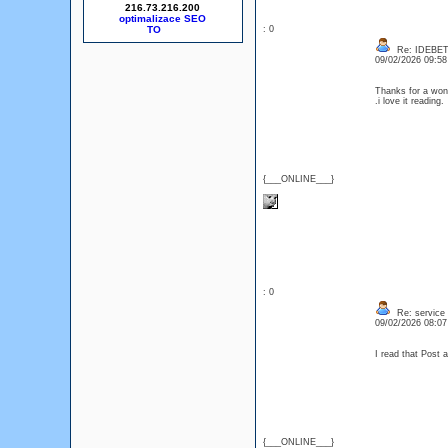
216.73.216.200
optimalizace SEO
: 0
Re: IDEBE
09/02/2026 09:5
Thanks for a wond
.i love it readin
{___ONLINE___}
: 0
Re: service
09/02/2026 08:0
I read that Post 
{___ONLINE___}