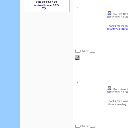
216.73.216.173
optimalizace SEO
: 0
Re: IDEBE
09/02/2026 13:2
Thanks for the bl
横浜市のSEO対
{___ONLINE___}
: 0
Re: cointer.i
09/02/2026 13:0
Thanks for a wond
.i love it readin
{___ONLINE___}