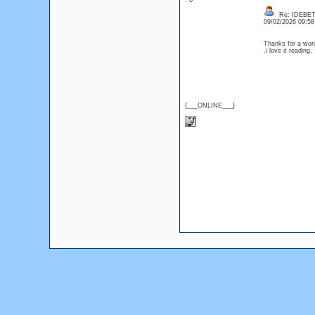
: 0
Re: IDEBE
09/02/2026 09:5
Thanks for a wond
.i love it readin
{___ONLINE___}