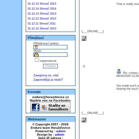
31.12.15 Shrnutí 2015
That is really ni
31.12.14 Shrnutí 2014
31.12.13 Shrnutí 2013
31.12.12 Shrnutí 2012
31.12.11 Shrnutí 2011
31.12.10 Shrnutí 2010
{___ONLINE___}
Přihlášení
Přihlašovací jméno:
Heslo:
zapamatovat
: 0
Re: cointer.i
Zaregistruj se, zde!
09/02/2026 13:2
Zapomněl(a) jsi heslo?
You made such an 
sharing the such 
Kontakt
enduro@horazdovice.cz
Najdete nás na Facebooku:
{___ONLINE___}
Webmaster
© Copyright 2007 - 2026
Enduro team Horažďovice
Powered by :
admin
Design by :
admin
Vaše IP adresa :