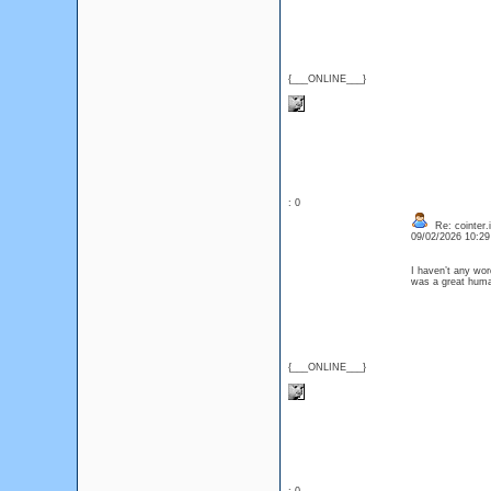
{___ONLINE___}
: 0
Re: cointer.i
09/02/2026 10:2
I haven’t any word
was a great huma
{___ONLINE___}