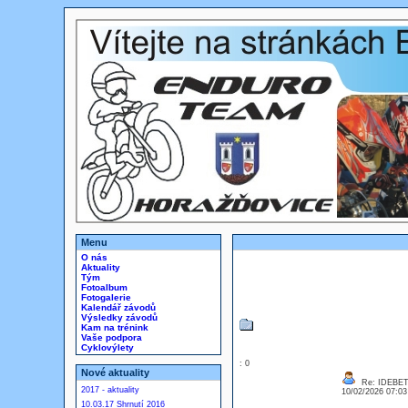
Menu
O nás
Aktuality
Tým
Fotoalbum
Fotogalerie
Kalendář závodů
Výsledky závodů
Kam na trénink
Vaše podpora
Cyklovýlety
: 0
Nové aktuality
Re: IDEBE
2017 - aktuality
10/02/2026 07:0
10.03.17 Shrnutí 2016