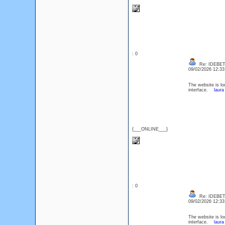
: 0
Re: IDEBE
09/02/2026 12:3
The website is loo
interface.
laura
{___ONLINE___}
: 0
Re: IDEBE
09/02/2026 12:3
The website is loo
interface.
laura