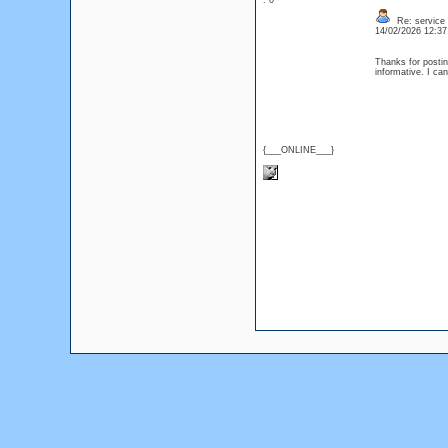
: 0
Re: service
14/02/2026 12:3
Thanks for posting
informative. I ca
{___ONLINE___}