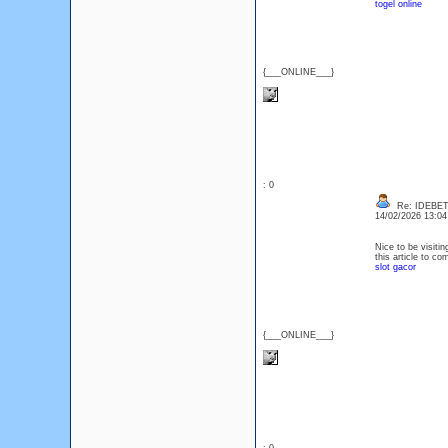
togel online
{___ONLINE___}
: 0
Re: IDEBE
14/02/2026 13:0
Nice to be visitin
this article to c
slot gacor
{___ONLINE___}