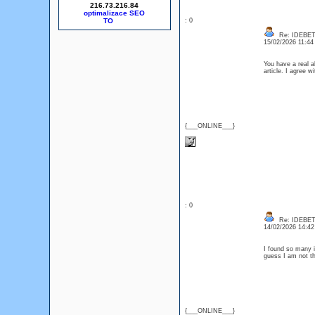
216.73.216.84
optimalizace SEO
: 0
Re: IDEBE
15/02/2026 11:4
You have a real ab
article. I agree 
{___ONLINE___}
: 0
Re: IDEBE
14/02/2026 14:4
I found so many i
guess I am not t
{___ONLINE___}