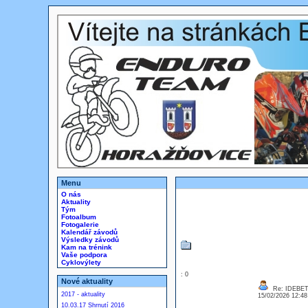
Menu
O nás
Aktuality
Tým
Fotoalbum
Fotogalerie
Kalendář závodů
Výsledky závodů
Kam na trénink
Vaše podpora
Cyklovýlety
: 0
Nové aktuality
Re: IDEBE
2017 - aktuality
15/02/2026 12:4
10.03.17 Shrnutí 2016