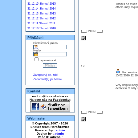
31.12.15 Shrnutí 2015
Thanks so much fo
others may requi
31.12.14 Shrnutí 2014
31.12.13 Shrnutí 2013
31.12.12 Shrnutí 2012
31.12.11 Shrnutí 2011
31.12.10 Shrnutí 2010
{___ONLINE___}
Přihlášení
Přihlašovací jméno:
Heslo:
zapamatovat
: 0
Re: service
Zaregistruj se, zde!
15/02/2026 12:3
Zapomněl(a) jsi heslo?
Very helpful insi
overview of why s
Kontakt
enduro@horazdovice.cz
Najdete nás na Facebooku:
{___ONLINE___}
Webmaster
© Copyright 2007 - 2026
Enduro team Horažďovice
Powered by :
admin
Design by :
admin
Vaše IP adresa :