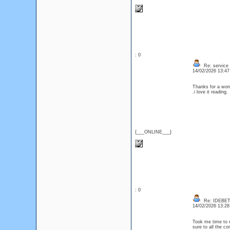
: 0
Re: service
14/02/2026 13:4
Thanks for a wond
.i love it readin
{___ONLINE___}
: 0
Re: IDEBE
14/02/2026 13:2
Took me time to r
sure to all the c