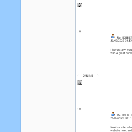
: 0
Re: IDEBE
21/02/2026 08:1
I havent any word
was a great huma
{___ONLINE___}
: 0
Re: IDEBE
21/02/2026 08:0
Positive site, wh
website now, and 