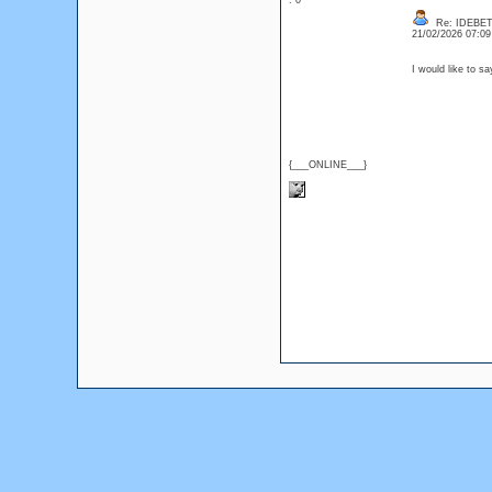
: 0
Re: IDEBE
21/02/2026 07:0
I would like to s
{___ONLINE___}