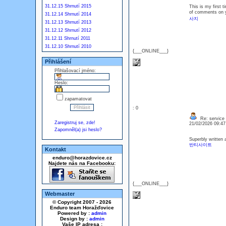
31.12.15 Shrnutí 2015
This is my first t
of comments on y
31.12.14 Shrnutí 2014
사지
31.12.13 Shrnutí 2013
31.12.12 Shrnutí 2012
31.12.11 Shrnutí 2011
31.12.10 Shrnutí 2010
{___ONLINE___}
Přihlášení
Přihlašovací jméno:
Heslo:
zapamatovat
: 0
Re: service
Zaregistruj se, zde!
21/02/2026 09:4
Zapomněl(a) jsi heslo?
Superbly written a
반티사이트
Kontakt
enduro@horazdovice.cz
Najdete nás na Facebooku:
{___ONLINE___}
Webmaster
© Copyright 2007 - 2026
Enduro team Horažďovice
Powered by :
admin
Design by :
admin
Vaše IP adresa :