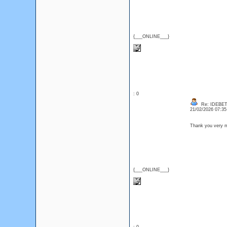
{___ONLINE___}
: 0
Re: IDEBE
21/02/2026 07:3
Thank you very m
{___ONLINE___}