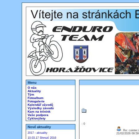
Menu
O nás
Aktuality
Tým
Fotoalbum
Fotogalerie
Kalendář závodů
Výsledky závodů
Kam na trénink
Vaše podpora
Cyklovýlety
: 0
Nové aktuality
Re: cointer.i
2017 - aktuality
21/02/2026 09:5
10.03.17 Shrnutí 2016