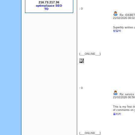
216.73.217.36
optimalizace SEO
: 0
Re: IDEBE
21/02/2026 09:0
Superbly written a
밤알바
{___ONLINE___}
: 0
Re: service
21/02/2026 08:5
This is my first t
of comments on y
플리카
{___ONLINE___}