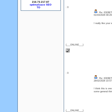
216.73.217.87
optimalizace SEO
: 0
Re: IDEBE
01/03/2026 09:2
I really like your
{___ONLINE___}
: 0
Re: IDEBE
28/02/2026 10:5
I think this is on
some general thin
{___ONLINE___}