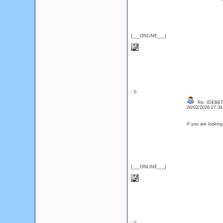
{___ONLINE___}
: 0
Re: IDEBE
26/02/2026 07:3
If you are lookin
{___ONLINE___}