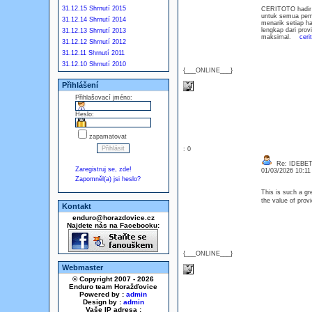
31.12.15 Shrnutí 2015
CERITOTO hadir s
untuk semua pema
31.12.14 Shrnutí 2014
menarik setiap ha
lengkap dari prov
31.12.13 Shrnutí 2013
maksimal.
ceri
31.12.12 Shrnutí 2012
31.12.11 Shrnutí 2011
31.12.10 Shrnutí 2010
{___ONLINE___}
Přihlášení
Přihlašovací jméno:
Heslo:
zapamatovat
: 0
Re: IDEBE
Zaregistruj se, zde!
01/03/2026 10:1
Zapomněl(a) jsi heslo?
This is such a gr
the value of prov
Kontakt
enduro@horazdovice.cz
Najdete nás na Facebooku:
{___ONLINE___}
Webmaster
© Copyright 2007 - 2026
Enduro team Horažďovice
Powered by :
admin
Design by :
admin
Vaše IP adresa :