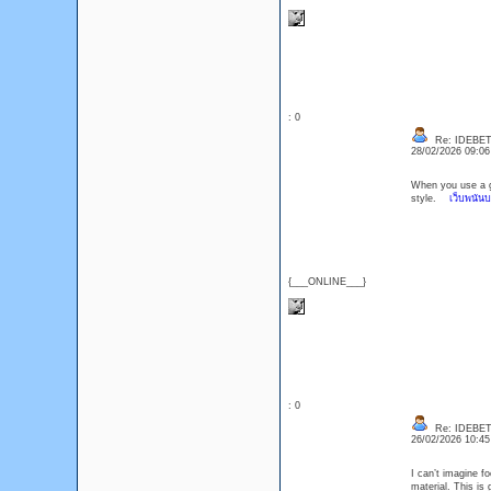
: 0
Re: IDEBE
28/02/2026 09:0
When you use a ge
style.
เว็บพนันบอ
{___ONLINE___}
: 0
Re: IDEBE
26/02/2026 10:4
I can’t imagine fo
material. This i