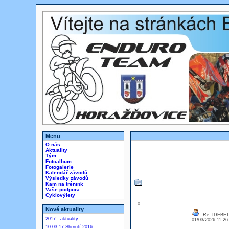
Menu
O nás
Aktuality
Tým
Fotoalbum
Fotogalerie
Kalendář závodů
Výsledky závodů
Kam na trénink
Vaše podpora
Cyklovýlety
: 0
Nové aktuality
Re: IDEBE
2017 - aktuality
01/03/2026 11:2
10.03.17 Shrnutí 2016