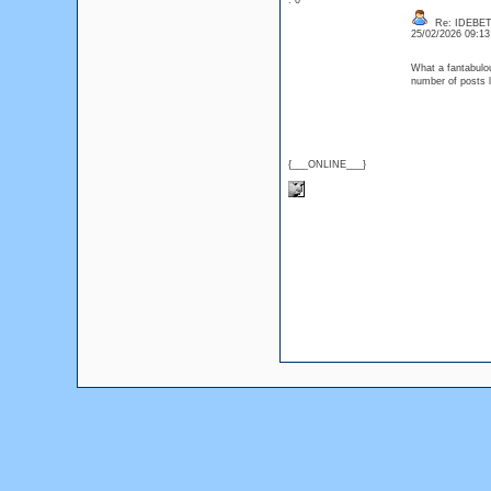
: 0
Re: IDEBE
25/02/2026 09:1
What a fantabulou
number of posts
{___ONLINE___}