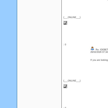
{___ONLINE___}
: 0
Re: IDEBE
26/02/2026 07:3
If you are lookin
{___ONLINE___}