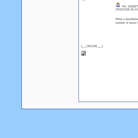
: 0
Re: IDEBE
25/02/2026 09:1
What a fantabulou
number of posts
{___ONLINE___}