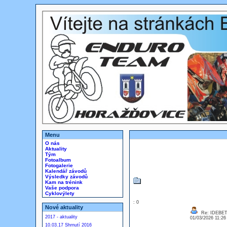
Menu
O nás
Aktuality
Tým
Fotoalbum
Fotogalerie
Kalendář závodů
Výsledky závodů
Kam na trénink
Vaše podpora
Cyklovýlety
: 0
Nové aktuality
Re: IDEBE
2017 - aktuality
01/03/2026 11:2
10.03.17 Shrnutí 2016