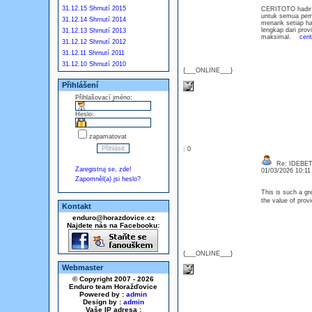
31.12.15 Shrnutí 2015
CERITOTO hadir s
untuk semua pema
31.12.14 Shrnutí 2014
menarik setiap ha
lengkap dari prov
31.12.13 Shrnutí 2013
maksimal.
ceri
31.12.12 Shrnutí 2012
31.12.11 Shrnutí 2011
31.12.10 Shrnutí 2010
{___ONLINE___}
Přihlášení
Přihlašovací jméno:
Heslo:
zapamatovat
: 0
Re: IDEBE
Zaregistruj se, zde!
01/03/2026 10:1
Zapomněl(a) jsi heslo?
This is such a gr
the value of prov
Kontakt
enduro@horazdovice.cz
Najdete nás na Facebooku:
{___ONLINE___}
Webmaster
© Copyright 2007 - 2026
Enduro team Horažďovice
Powered by :
admin
Design by :
admin
Vaše IP adresa :