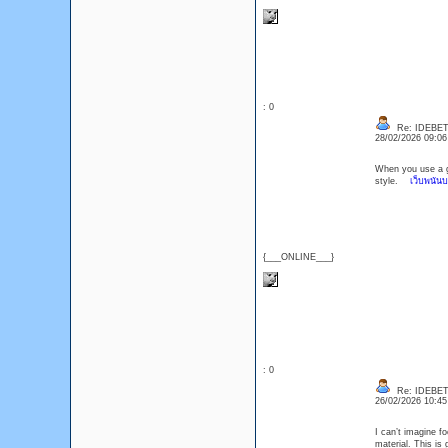
: 0
Re: IDEBE
28/02/2026 09:0
When you use a ge
style.
เว็บพนันบอ
{___ONLINE___}
: 0
Re: IDEBE
26/02/2026 10:4
I can’t imagine fo
material. This i