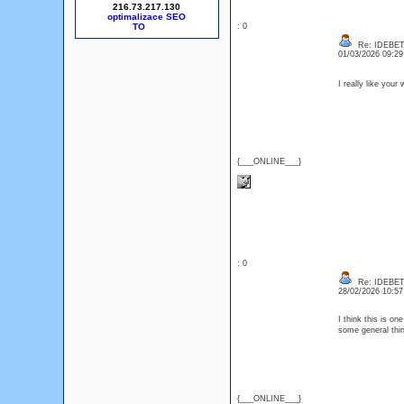
216.73.217.130
optimalizace SEO
: 0
Re: IDEBE
01/03/2026 09:2
I really like your
{___ONLINE___}
: 0
Re: IDEBE
28/02/2026 10:5
I think this is on
some general thin
{___ONLINE___}