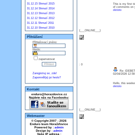
31.12.15 Shrnutí 2015
This is my first t
of comments on y
31.12.14 Shrnutí 2014
olxtoto
31.12.13 Shrnutí 2013
31.12.12 Shrnutí 2012
31.12.11 Shrnutí 2011
31.12.10 Shrnutí 2010
{___ONLINE___}
Přihlášení
Přihlašovací jméno:
Heslo:
zapamatovat
: 0
Re: IDEBE
Zaregistruj se, zde!
02/04/2026 12:5
Zapomněl(a) jsi heslo?
Hello, this weeke
olxtoto
Kontakt
enduro@horazdovice.cz
Najdete nás na Facebooku:
{___ONLINE___}
Webmaster
© Copyright 2007 - 2026
Enduro team Horažďovice
Powered by :
admin
Design by :
admin
Vaše IP adresa :