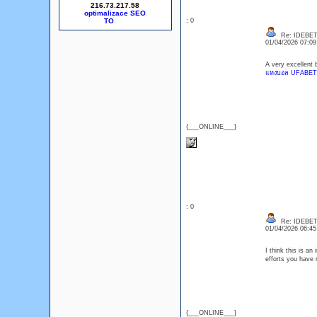
216.73.217.58
optimalizace SEO
: 0
Re: IDEBE
01/04/2026 07:0
A very excellent 
แทงบอล UFABET
{___ONLINE___}
: 0
Re: IDEBE
01/04/2026 06:4
I think this is an
efforts you have 
{___ONLINE___}