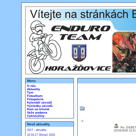
Menu
O nás
Aktuality
Tým
Fotoalbum
Fotogalerie
Kalendář závodů
Výsledky závodů
Kam na trénink
Vaše podpora
Cyklovýlety
: 0
Nové aktuality
Re: IDEBE
2017 - aktuality
02/04/2026 13:2
10.03.17 Shrnutí 2016