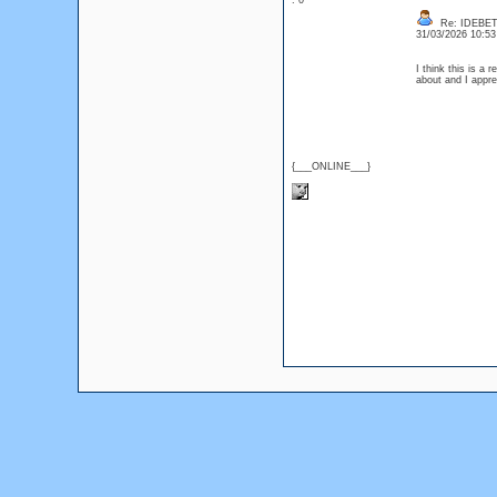
: 0
Re: IDEBE
31/03/2026 10:5
I think this is a 
about and I appre
{___ONLINE___}