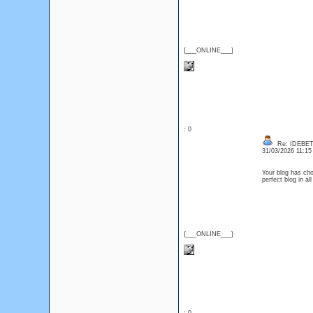
{___ONLINE___}
: 0
Re: IDEBE
31/03/2026 11:1
Your blog has choc
perfect blog in 
{___ONLINE___}