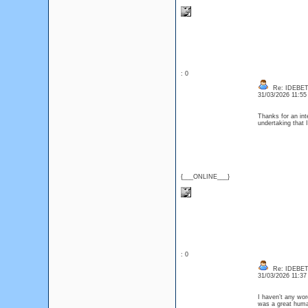
: 0
Re: IDEBE
31/03/2026 11:5
Thanks for an int
undertaking that 
{___ONLINE___}
: 0
Re: IDEBE
31/03/2026 11:3
I haven’t any word
was a great huma