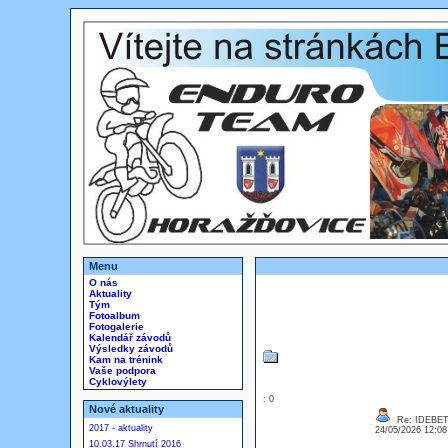
Menu
O nás
Aktuality
Tým
Fotoalbum
Fotogalerie
Kalendář závodů
Výsledky závodů
Kam na trénink
Vaše podpora
Cyklovýlety
: 0
Nové aktuality
Re: IDEBE
2017 - aktuality
24/05/2026 12:0
10.03.17 Shrnutí 2016