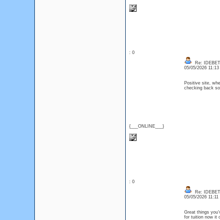
: 0
Re: IDEBE
05/05/2026 11:1
Positive site, whe
checking back so
{___ONLINE___}
: 0
Re: IDEBE
05/05/2026 11:1
Great things you’
for tuition now 