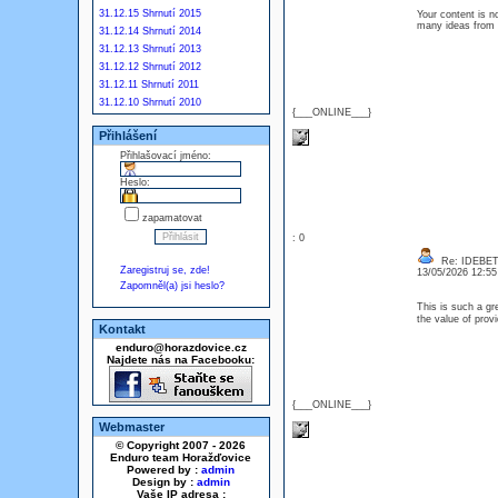
31.12.15 Shrnutí 2015
Your content is no
many ideas from
31.12.14 Shrnutí 2014
31.12.13 Shrnutí 2013
31.12.12 Shrnutí 2012
31.12.11 Shrnutí 2011
31.12.10 Shrnutí 2010
{___ONLINE___}
Přihlášení
Přihlašovací jméno:
Heslo:
zapamatovat
: 0
Re: IDEBE
Zaregistruj se, zde!
13/05/2026 12:5
Zapomněl(a) jsi heslo?
This is such a gr
the value of prov
Kontakt
enduro@horazdovice.cz
Najdete nás na Facebooku:
{___ONLINE___}
Webmaster
© Copyright 2007 - 2026
Enduro team Horažďovice
Powered by :
admin
Design by :
admin
Vaše IP adresa :