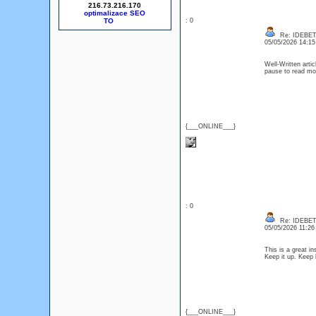
216.73.216.170
optimalizace SEO
: 0
Re: IDEBE
05/05/2026 14:1
Well-Written artic
pause to read mo
{___ONLINE___}
: 0
Re: IDEBE
05/05/2026 11:2
This is a great in
Keep it up. Keep
{___ONLINE___}