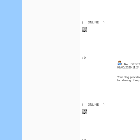
{___ONLINE___}
: 0
Re: IDEBE
02/05/2026 11:2
Your blog provide
for sharing. Kee
{___ONLINE___}