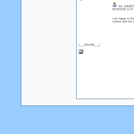
: 0
Re: IDEBE
02/05/2026 11:0
I am happy to find
content and this 
{___ONLINE___}