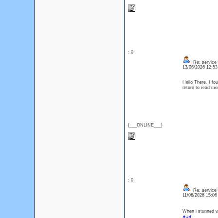
: 0
Re: service
13/06/2026 12:5
Hello There. I fou
return to read mo
{___ONLINE___}
: 0
Re: service
11/06/2026 15:0
When i stunned w