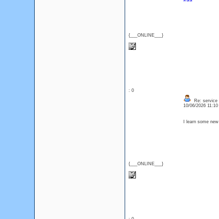
คืนนี้
{___ONLINE___}
: 0
Re: service
10/06/2026 11:1
I learn some new 
{___ONLINE___}