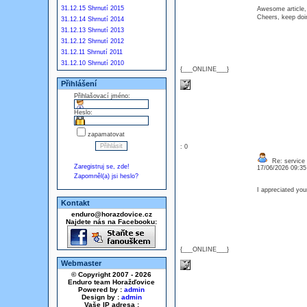
31.12.15 Shrnutí 2015
Awesome article, 
Cheers, keep d
31.12.14 Shrnutí 2014
31.12.13 Shrnutí 2013
31.12.12 Shrnutí 2012
31.12.11 Shrnutí 2011
31.12.10 Shrnutí 2010
{___ONLINE___}
Přihlášení
Přihlašovací jméno:
Heslo:
zapamatovat
: 0
Re: service
Zaregistruj se, zde!
17/06/2026 09:3
Zapomněl(a) jsi heslo?
I appreciated y
Kontakt
enduro@horazdovice.cz
Najdete nás na Facebooku:
{___ONLINE___}
Webmaster
© Copyright 2007 - 2026
Enduro team Horažďovice
Powered by :
admin
Design by :
admin
Vaše IP adresa :