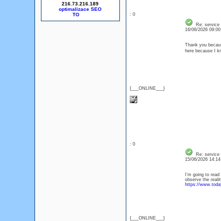
216.73.216.189
optimalizace SEO
: 0
Re: service
16/06/2026 09:0
Thank you because
here because I 
{___ONLINE___}
: 0
Re: service
15/06/2026 14:1
I’m going to read 
observe the realit
https://www.toda
{___ONLINE___}