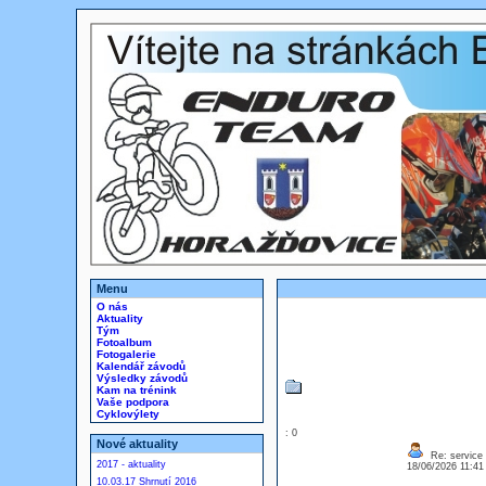
Menu
O nás
Aktuality
Tým
Fotoalbum
Fotogalerie
Kalendář závodů
Výsledky závodů
Kam na trénink
Vaše podpora
Cyklovýlety
: 0
Nové aktuality
Re: service
2017 - aktuality
18/06/2026 11:4
10.03.17 Shrnutí 2016