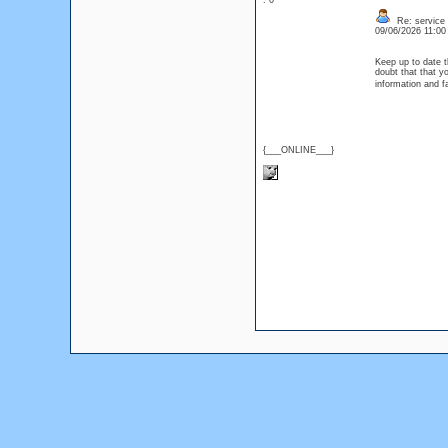
: 0
Re: service
09/06/2026 11:0
Keep up to date t
doubt that that yo
information and
{___ONLINE___}