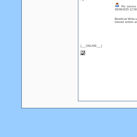
: 0
Re: service
29/09/2025 12:5
Beneficial Write-
internet writers 
{___ONLINE___}