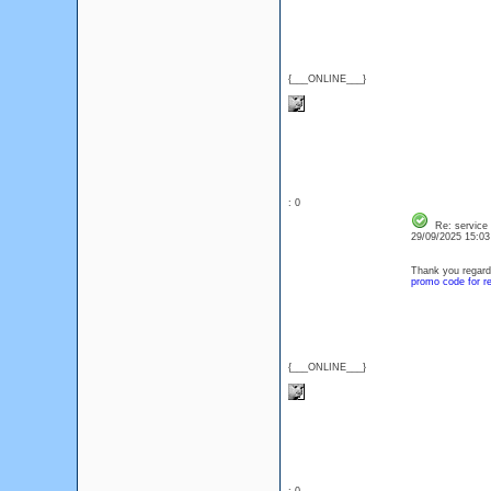
{___ONLINE___}
: 0
Re: service
29/09/2025 15:0
Thank you regardi
promo code for re
{___ONLINE___}