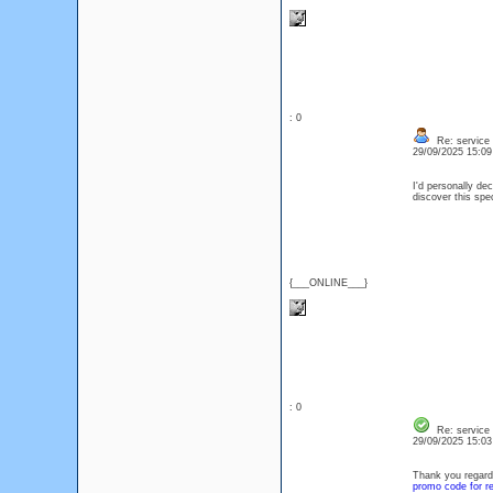
: 0
Re: service
29/09/2025 15:0
I'd personally dec
discover this sp
{___ONLINE___}
: 0
Re: service
29/09/2025 15:0
Thank you regardi
promo code for re