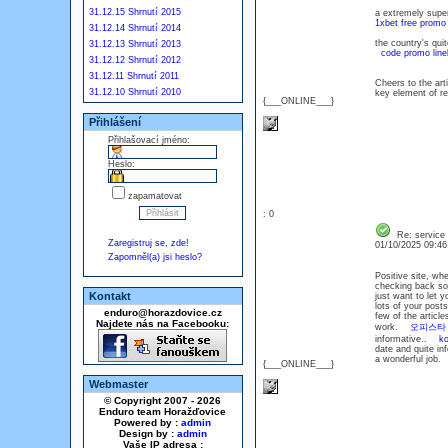
31.12.15 Shrnutí 2015
a extremely super
1xbet free promo
31.12.14 Shrnutí 2014
the country's quit
31.12.13 Shrnutí 2013
code promo lineb
31.12.12 Shrnutí 2012
31.12.11 Shrnutí 2011
Cheers to the arti
31.12.10 Shrnutí 2010
key element of r
{___ONLINE___}
Přihlášení
Přihlašovací jméno:
Heslo:
zapamatovat
: 0
Re: service
Zaregistruj se, zde!
01/10/2025 09:4
Zapomněl(a) jsi heslo?
Positive site, whe
checking back so
Kontakt
just want to let y
lots of your po
enduro@horazdovice.cz
few of the article
Najdete nás na Facebooku:
work.
오피스타
informative..
ko
date and quite in
a wonderful job
{___ONLINE___}
Webmaster
© Copyright 2007 - 2026
Enduro team Horažďovice
Powered by :
admin
Design by :
admin
Vaše IP adresa :