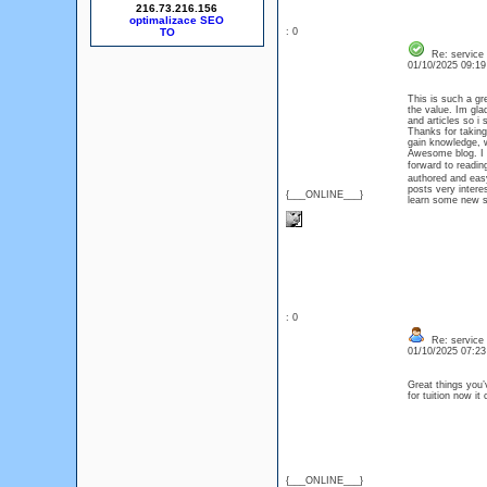
216.73.216.156
optimalizace SEO
: 0
Re: service
01/10/2025 09:1
This is such a gr
the value. Im gla
and articles so i
Thanks for taking 
gain knowledge, w
Awesome blog. I e
forward to readi
authored and easy
posts very intere
{___ONLINE___}
learn some new st
: 0
Re: service
01/10/2025 07:2
Great things you’
for tuition now 
{___ONLINE___}